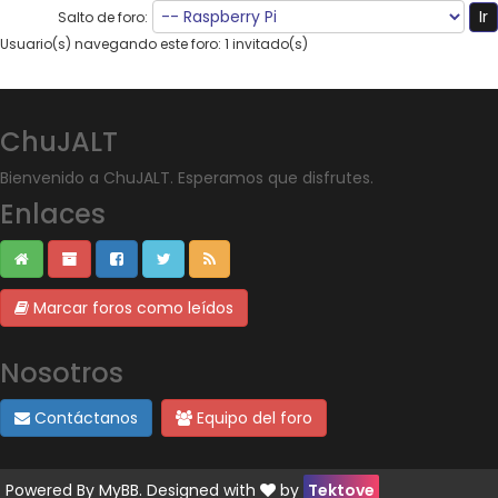
Salto de foro:
Usuario(s) navegando este foro: 1 invitado(s)
ChuJALT
Bienvenido a ChuJALT. Esperamos que disfrutes.
Enlaces
Marcar foros como leídos
Nosotros
Contáctanos
Equipo del foro
Powered By
MyBB
. Designed with
by
Tektove