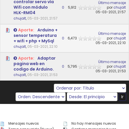
controlar servo vía
Último mensaje
Wifi con módulo
0
5,912
por
chujalt
05-03-2021, 21:57
HLK-RM04
chujalt
,
05-03-2021, 21:57
Aporte:
Arduino +
Último mensaje
sensor temperatura
0
6,473
por
chujalt
+ wifi + php + MySql
05-03-2021, 22:10
chujalt
,
05-03-2021, 22:10
Aporte:
Adaptar
Último mensaje
pagina web en
0
5,795
por
chujalt
codigo de Arduino.
05-03-2021, 21:53
chujalt
,
05-03-2021, 21:53
Mensajes nuevos
No hay mensajes nuevos