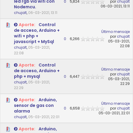
led rgb vía wifi con
0
5,824
por
chujalt
06-03-2021, 13:11
Nodemcu.
chujalt
,
06-03-2021, 13:11
Aporte:
Control
de acceso, Arduino +
Último mensaje
wifi + php +
por
chujalt
0
6,266
javascript + MySql
05-03-2021,
22:08
chujalt
,
05-03-2021,
22:08
Aporte:
Control
Último mensaje
de acceso, Arduino +
por
chujalt
php + mysql
0
6,447
05-03-2021,
chujalt
,
05-03-2021,
22:29
22:29
Aporte:
Arduino,
Último mensaje
sensor de gas con
0
6,658
por
chujalt
alarma
05-03-2021, 22:01
chujalt
,
05-03-2021, 22:01
Aporte:
Arduino,