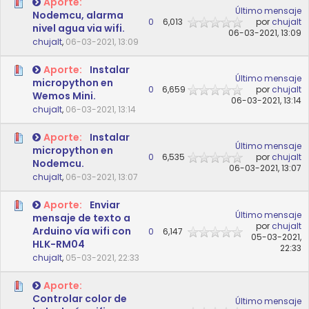
Aporte:
Último mensaje
Nodemcu, alarma
0
6,013
por
chujalt
nivel agua via wifi.
06-03-2021, 13:09
chujalt
,
06-03-2021, 13:09
Aporte:
Instalar
Último mensaje
micropython en
0
6,659
por
chujalt
Wemos Mini.
06-03-2021, 13:14
chujalt
,
06-03-2021, 13:14
Aporte:
Instalar
Último mensaje
micropython en
0
6,535
por
chujalt
Nodemcu.
06-03-2021, 13:07
chujalt
,
06-03-2021, 13:07
Aporte:
Enviar
Último mensaje
mensaje de texto a
por
chujalt
Arduino vía wifi con
0
6,147
05-03-2021,
HLK-RM04
22:33
chujalt
,
05-03-2021, 22:33
Aporte:
Controlar color de
Último mensaje