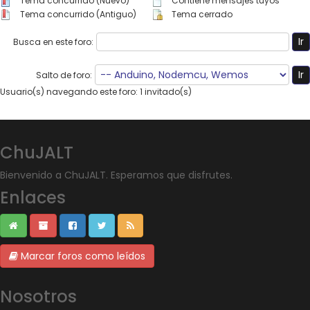
Tema concurrido (Nuevo)
Contiene mensajes tuyos
Tema concurrido (Antiguo)
Tema cerrado
Busca en este foro:
Salto de foro:
Usuario(s) navegando este foro: 1 invitado(s)
ChuJALT
Bienvenido a ChuJALT. Esperamos que disfrutes.
Enlaces
Marcar foros como leídos
Nosotros