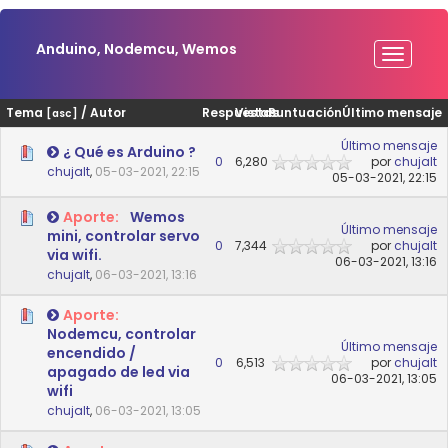
Anduino, Nodemcu, Wemos
Tema
/
Autor
Respuestas
Vistas
Puntuación
Último mensaje
[
asc
]
Último mensaje
¿ Qué es Arduino ?
0
6,280
por
chujalt
chujalt
,
05-03-2021, 22:15
05-03-2021, 22:15
Aporte:
Wemos
Último mensaje
mini, controlar servo
0
7,344
por
chujalt
via wifi.
06-03-2021, 13:16
chujalt
,
06-03-2021, 13:16
Aporte:
Nodemcu, controlar
Último mensaje
encendido /
0
6,513
por
chujalt
apagado de led via
06-03-2021, 13:05
wifi
chujalt
,
06-03-2021, 13:05