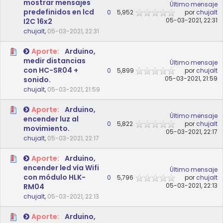
mostrar mensajes
Último mensaje
predefinidos en lcd
0
5,952
por
chujalt
05-03-2021, 22:31
I2C 16x2
chujalt
,
05-03-2021, 22:31
Aporte:
Arduino,
medir distancias
Último mensaje
con HC-SR04 +
0
5,899
por
chujalt
05-03-2021, 21:59
sonido.
chujalt
,
05-03-2021, 21:59
Aporte:
Arduino,
Último mensaje
encender luz al
0
5,822
por
chujalt
movimiento.
05-03-2021, 22:17
chujalt
,
05-03-2021, 22:17
Aporte:
Arduino,
encender led vía Wifi
Último mensaje
con módulo HLK-
0
5,796
por
chujalt
05-03-2021, 22:13
RM04
chujalt
,
05-03-2021, 22:13
Aporte:
Arduino,