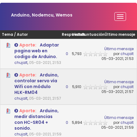
Anduino, Nodemcu, Wemos
Tema
/
Autor
Respuestas
Vistas
Puntuación
Último mensaje
Aporte:
Adaptar
Último mensaje
pagina web en
0
5,793
por
chujalt
codigo de Arduino.
05-03-2021, 21:53
chujalt
,
05-03-2021, 21:53
Aporte:
Arduino,
controlar servo vía
Último mensaje
Wifi con módulo
0
5,910
por
chujalt
05-03-2021, 21:57
HLK-RM04
chujalt
,
05-03-2021, 21:57
Aporte:
Arduino,
medir distancias
Último mensaje
con HC-SR04 +
0
5,894
por
chujalt
05-03-2021, 21:59
sonido.
chujalt
,
05-03-2021, 21:59