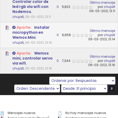
Controlar color de
Último mensaje
led rgb vía wifi con
0
5,822
por
chujalt
06-03-2021, 13:11
Nodemcu.
chujalt
,
06-03-2021, 13:11
Aporte:
Instalar
Último mensaje
micropython en
0
6,658
por
chujalt
Wemos Mini.
06-03-2021, 13:14
chujalt
,
06-03-2021, 13:14
Aporte:
Wemos
Último mensaje
mini, controlar servo
0
7,344
por
chujalt
via wifi.
06-03-2021, 13:16
chujalt
,
06-03-2021, 13:16
Mensajes nuevos
No hay mensajes nuevos