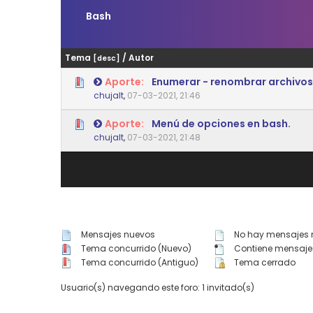
Bash
Tema
/
Autor
[
desc
]
Aporte:
Enumerar - renombrar archivos 
0 voto(s) - Media 0 de 5
1
2
3
4
5
chujalt
,
07-03-2021, 21:46
Aporte:
Menú de opciones en bash.
0 voto(s) - Media 0 de 5
1
2
3
4
5
chujalt
,
07-03-2021, 21:48
Mensajes nuevos
No hay mensajes 
Tema concurrido (Nuevo)
Contiene mensaje
Tema concurrido (Antiguo)
Tema cerrado
Usuario(s) navegando este foro: 1 invitado(s)