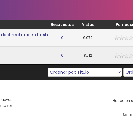
Respuestas
Vistas
Puntuac
de directorio en bash.
0
6,072
0
8,712
nuevos
Busca en es
s tuyos
Salto 