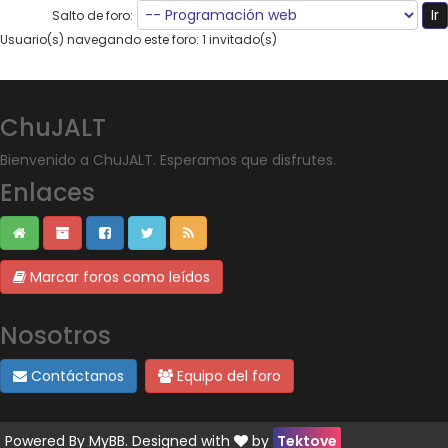
Salto de foro:
Usuario(s) navegando este foro: 1 invitado(s)
ChuJALT
Bienvenido a ChuJALT. Esperamos que disfrutes.
Enlaces
Marcar foros como leídos
Nosotros
Contáctanos
Equipo del foro
Powered By
MyBB
. Designed with
by
Tektove