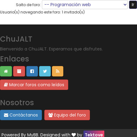
Salto de foro:
Usuario(s) navegando este foro: 1 invitado(s)
ChuJALT
Bienvenido a ChuJALT. Esperamos que disfrutes.
Enlaces
Marcar foros como leídos
Nosotros
Contáctanos
Equipo del foro
Powered By
MyBB
. Designed with
by
Tektove