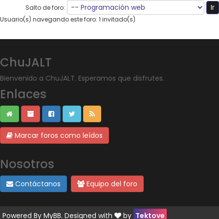
Salto de foro:
Usuario(s) navegando este foro: 1 invitado(s)
ChuJALT
Bienvenido a ChuJALT. Esperamos que disfrutes.
Enlaces
Marcar foros como leídos
Nosotros
Contáctanos
Equipo del foro
Powered By
MyBB
. Designed with
by
Tektove