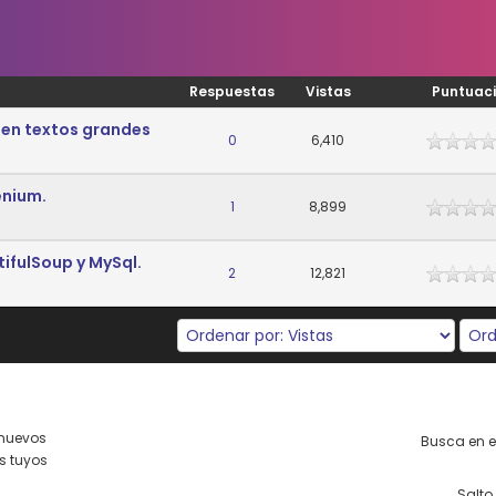
Respuestas
Vistas
Puntuac
a en textos grandes
0
6,410
enium.
1
8,899
ifulSoup y MySql.
2
12,821
nuevos
Busca en es
s tuyos
Salto 