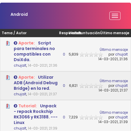
Android
Tema
/
Autor
Respuestas
Vistas
Puntuación
Último mensaje
Aporte:
Script
para terminales no
Último mensaje
compatibles con
0
5,839
por
chujalt
14-03-2021, 21:36
DsiXda.
chujalt
,
14-03-2021, 21:36
Aporte:
Utilizar
Último mensaje
ADB (Android Debug
0
6,821
por
chujalt
Bridge) en la red.
14-03-2021, 21:37
chujalt
,
14-03-2021, 21:37
Tutorial:
Unpack
- repack Rockchip
Último mensaje
RK3066 y RK3188. ---
0
7,329
por
chujalt
14-03-2021, 21:39
Linux
chujalt
,
14-03-2021, 21:39