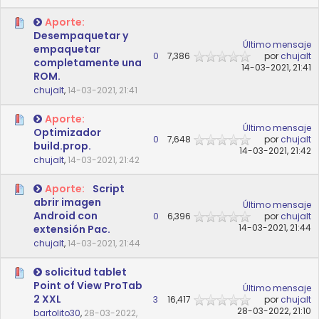
Aporte:
Desempaquetar y
Último mensaje
empaquetar
0
7,386
por
chujalt
completamente una
14-03-2021, 21:41
ROM.
chujalt
,
14-03-2021, 21:41
Aporte:
Último mensaje
Optimizador
0
7,648
por
chujalt
build.prop.
14-03-2021, 21:42
chujalt
,
14-03-2021, 21:42
Aporte:
Script
abrir imagen
Último mensaje
Android con
0
6,396
por
chujalt
14-03-2021, 21:44
extensión Pac.
chujalt
,
14-03-2021, 21:44
solicitud tablet
Point of View ProTab
Último mensaje
2 XXL
3
16,417
por
chujalt
28-03-2022, 21:10
bartolito30
,
28-03-2022,