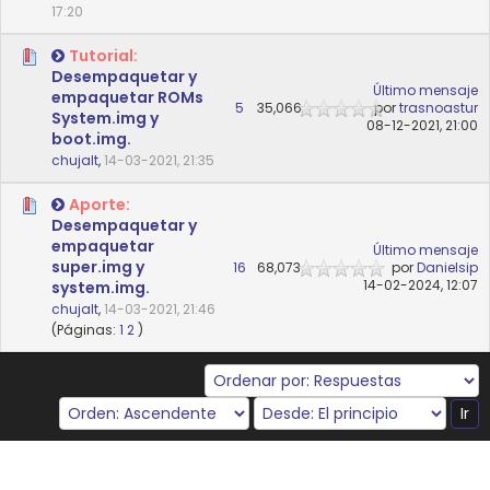
17:20
Tutorial:
Desempaquetar y
Último mensaje
empaquetar ROMs
5
35,066
por
trasnoastur
System.img y
08-12-2021, 21:00
boot.img.
chujalt
,
14-03-2021, 21:35
Aporte:
Desempaquetar y
empaquetar
Último mensaje
super.img y
16
68,073
por
Danielsip
14-02-2024, 12:07
system.img.
chujalt
,
14-03-2021, 21:46
(Páginas:
1
2
)