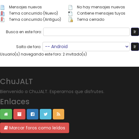
Mensajes nuevos
No hay mensajes nuevos
Tema concurrido (Nuevo)
Contiene mensajes tuyos
Tema concurrido (Antiguo)
Tema cerrado
Busca en este foro:
Salto de foro:
Usuario(s) navegando este foro: 2 invitado(s)
ChuJALT
Bienvenido a ChuJALT. Esperamos que disfrutes.
Enlaces
Marcar foros como leídos