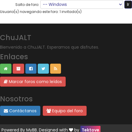
Salto de foro:
Usuario(s) navegando este foro: 1 invitado(s)
ChuJALT
Bienvenido a ChuJALT. Esperamos que disfrutes.
Enlaces
Marcar foros como leídos
Nosotros
Contáctanos
Equipo del foro
Powered By
MyBB
. Designed with
by
Tektove