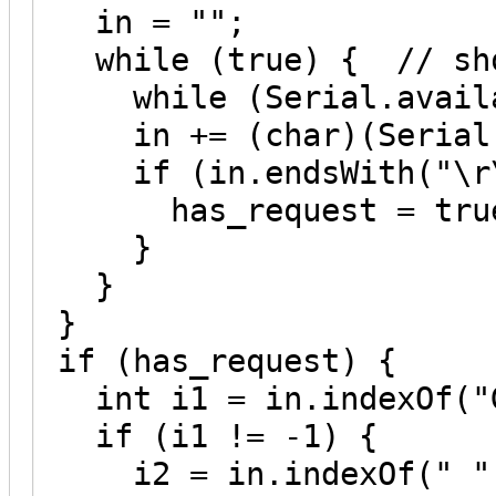
in = "";
while (true) { // shou
while (Serial.availab
in += (char)(Serial.
if (in.endsWith("\r\
has_request = true
}
}
}
if (has_request) {
int i1 = in.indexOf("G
if (i1 != -1) {
i2 = in.indexOf(" ",