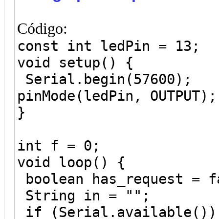
Código:
const int ledPin = 13;
void setup() {
Serial.begin(57600);
pinMode(ledPin, OUTPUT);
}
int f = 0;
void loop() {
boolean has_request = f
String in = "";
if (Serial.available())