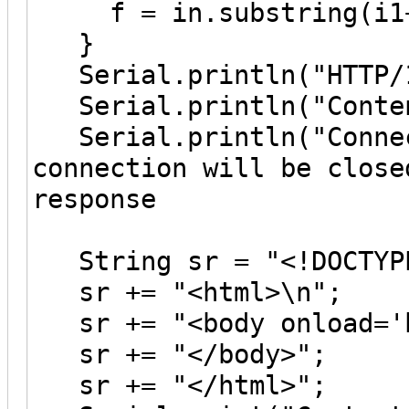
f = in.substring(i1+1
}
Serial.println("HTTP/1
Serial.println("Conten
Serial.println("Connec
connection will be close
response
String sr = "<!DOCTYPE
sr += "<html>\n";
sr += "<body onload=
sr += "</body>";
sr += "</html>";