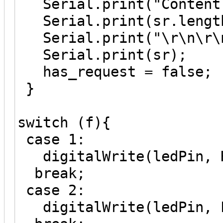
Serial.print("Content-
Serial.print(sr.lengt
Serial.print("\r\n\r\
Serial.print(sr);
has_request = false;
}
switch (f){
case 1:
digitalWrite(ledPin, 
break;
case 2:
digitalWrite(ledPin, 