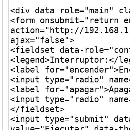
<div data-role="main" cl
<form onsubmit="return 
action="http://192.168.1
ajax="false">
<fieldset data-role="con
<legend>Interruptor:</le
<label for="encender">En
<input type="radio" name
<label for="apagar">Apag
<input type="radio" name
</fieldset>
<input type="submit" dat
value="Ejecutar" data-th