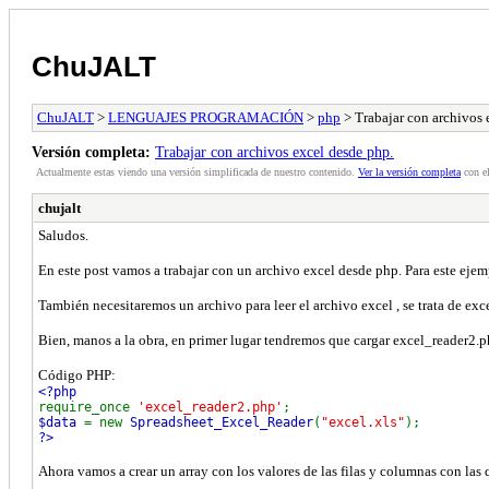
ChuJALT
ChuJALT
>
LENGUAJES PROGRAMACIÓN
>
php
> Trabajar con archivos 
Versión completa:
Trabajar con archivos excel desde php.
Actualmente estas viendo una versión simplificada de nuestro contenido.
Ver la versión completa
con el
chujalt
Saludos.
En este post vamos a trabajar con un archivo excel desde php. Para este ejem
También necesitaremos un archivo para leer el archivo excel , se trata de exc
Bien, manos a la obra, en primer lugar tendremos que cargar excel_reader2.ph
Código PHP:
<?php
require_once
'excel_reader2.php'
;
$data
= new
Spreadsheet_Excel_Reader
(
"excel.xls"
);
?>
Ahora vamos a crear un array con los valores de las filas y columnas con las