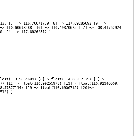
135 [7] => 116,70671779 [8] => 117,69285692 [9] =>
=> 110,60698288 [16] => 110,49370675 [17] => 108,41762924
8 [24] => 117,68262512 )
loat(113,5654684) [6]=> float(114,06312135) [7]=>
7) [12]=> float(110,99255973) [13]=> float(110,92340009)
8,57877114) [19]=> float(110,6906715) [20]=>
512) }