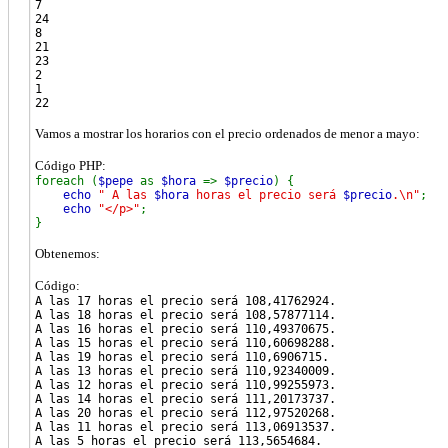
7
24
8
21
23
2
1
22
Vamos a mostrar los horarios con el precio ordenados de menor a mayo:
Código PHP:
foreach (
$pepe
as
$hora
=>
$precio
) {
echo
" A las
$hora
horas el precio será
$precio
.\n"
;
echo
"</p>"
;
}
Obtenemos:
Código:
A las 17 horas el precio será 108,41762924.
A las 18 horas el precio será 108,57877114.
A las 16 horas el precio será 110,49370675.
A las 15 horas el precio será 110,60698288.
A las 19 horas el precio será 110,6906715.
A las 13 horas el precio será 110,92340009.
A las 12 horas el precio será 110,99255973.
A las 14 horas el precio será 111,20173737.
A las 20 horas el precio será 112,97520268.
A las 11 horas el precio será 113,06913537.
A las 5 horas el precio será 113,5654684.