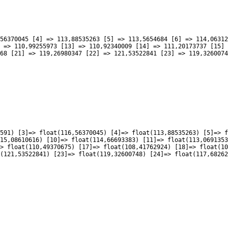
56370045 [4] => 113,88535263 [5] => 113,5654684 [6] => 114,06312
 => 110,99255973 [13] => 110,92340009 [14] => 111,20173737 [15] 
68 [21] => 119,26980347 [22] => 121,53522841 [23] => 119,3260074
591) [3]=> float(116,56370045) [4]=> float(113,88535263) [5]=> f
15,08610616) [10]=> float(114,66693383) [11]=> float(113,0691353
> float(110,49370675) [17]=> float(108,41762924) [18]=> float(10
(121,53522841) [23]=> float(119,32600748) [24]=> float(117,68262