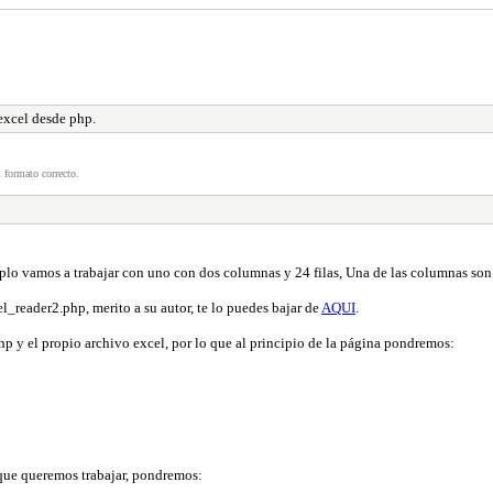
excel desde php.
 formato correcto.
plo vamos a trabajar con uno con dos columnas y 24 filas, Una de las columnas son h
el_reader2.php, merito a su autor, te lo puedes bajar de
AQUI
.
p y el propio archivo excel, por lo que al principio de la página pondremos:
 que queremos trabajar, pondremos: