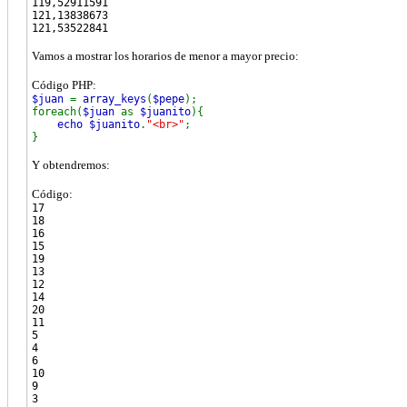
119,52911591
121,13838673
121,53522841
Vamos a mostrar los horarios de menor a mayor precio:
Código PHP:
$juan
=
array_keys
(
$pepe
);
foreach(
$juan
as
$juanito
){
echo $juanito
.
"<br>"
;
}
Y obtendremos:
Código:
17
18
16
15
19
13
12
14
20
11
5
4
6
10
9
3