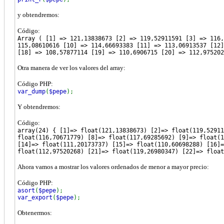
y obtendremos:
Código:
Array ( [1] => 121,13838673 [2] => 119,52911591 [3] => 116,
115,08610616 [10] => 114,66693383 [11] => 113,06913537 [12]
[18] => 108,57877114 [19] => 110,6906715 [20] => 112,975202
Otra manera de ver los valores del array:
Código PHP:
var_dump
(
$pepe
);
Y obtendremos:
Código:
array(24) { [1]=> float(121,13838673) [2]=> float(119,52911
float(116,70671779) [8]=> float(117,69285692) [9]=> float(1
[14]=> float(111,20173737) [15]=> float(110,60698288) [16]=
float(112,97520268) [21]=> float(119,26980347) [22]=> float
Ahora vamos a mostrar los valores ordenados de menor a mayor precio:
Código PHP:
asort
(
$pepe
);
var_export
(
$pepe
);
Obtenermos: