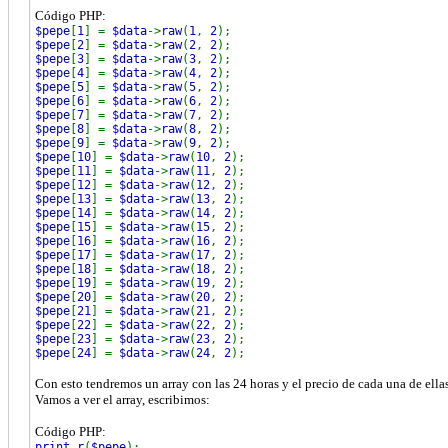
Código PHP:
$pepe
[
1
] =
$data
->
raw
(
1
,
2
);
$pepe
[
2
] =
$data
->
raw
(
2
,
2
);
$pepe
[
3
] =
$data
->
raw
(
3
,
2
);
$pepe
[
4
] =
$data
->
raw
(
4
,
2
);
$pepe
[
5
] =
$data
->
raw
(
5
,
2
);
$pepe
[
6
] =
$data
->
raw
(
6
,
2
);
$pepe
[
7
] =
$data
->
raw
(
7
,
2
);
$pepe
[
8
] =
$data
->
raw
(
8
,
2
);
$pepe
[
9
] =
$data
->
raw
(
9
,
2
);
$pepe
[
10
] =
$data
->
raw
(
10
,
2
);
$pepe
[
11
] =
$data
->
raw
(
11
,
2
);
$pepe
[
12
] =
$data
->
raw
(
12
,
2
);
$pepe
[
13
] =
$data
->
raw
(
13
,
2
);
$pepe
[
14
] =
$data
->
raw
(
14
,
2
);
$pepe
[
15
] =
$data
->
raw
(
15
,
2
);
$pepe
[
16
] =
$data
->
raw
(
16
,
2
);
$pepe
[
17
] =
$data
->
raw
(
17
,
2
);
$pepe
[
18
] =
$data
->
raw
(
18
,
2
);
$pepe
[
19
] =
$data
->
raw
(
19
,
2
);
$pepe
[
20
] =
$data
->
raw
(
20
,
2
);
$pepe
[
21
] =
$data
->
raw
(
21
,
2
);
$pepe
[
22
] =
$data
->
raw
(
22
,
2
);
$pepe
[
23
] =
$data
->
raw
(
23
,
2
);
$pepe
[
24
] =
$data
->
raw
(
24
,
2
);
Con esto tendremos un array con las 24 horas y el precio de cada una de ellas
Vamos a ver el array, escribimos:
Código PHP:
print_r
(
$pepe
);