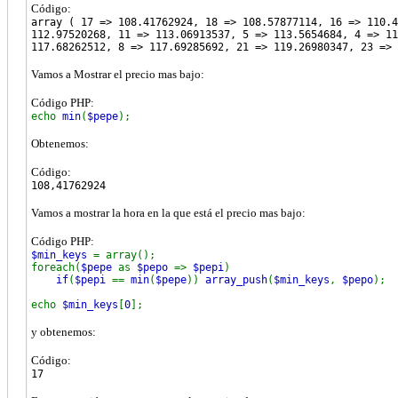
Código:
array ( 17 => 108.41762924, 18 => 108.57877114, 16 => 110.4
112.97520268, 11 => 113.06913537, 5 => 113.5654684, 4 => 11
117.68262512, 8 => 117.69285692, 21 => 119.26980347, 23 => 
Vamos a Mostrar el precio mas bajo:
Código PHP:
echo
min
(
$pepe
);
Obtenemos:
Código:
108,41762924
Vamos a mostrar la hora en la que está el precio mas bajo:
Código PHP:
$min_keys
= array();
foreach(
$pepe
as
$pepo
=>
$pepi
)
if
(
$pepi
==
min
(
$pepe
))
array_push
(
$min_keys
,
$pepo
);
echo
$min_keys
[
0
];
y obtenemos:
Código:
17