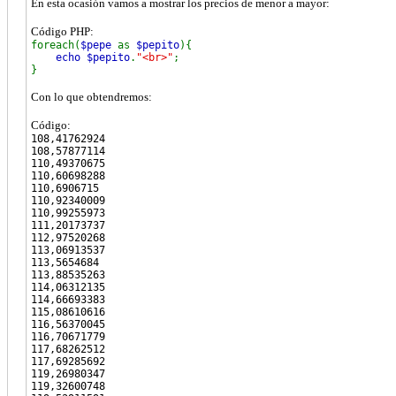
En esta ocasión vamos a mostrar los precios de menor a mayor:
Código PHP:
foreach(
$pepe
as
$pepito
){
echo $pepito
.
"<br>"
;
}
Con lo que obtendremos:
Código:
108,41762924
108,57877114
110,49370675
110,60698288
110,6906715
110,92340009
110,99255973
111,20173737
112,97520268
113,06913537
113,5654684
113,88535263
114,06312135
114,66693383
115,08610616
116,56370045
116,70671779
117,68262512
117,69285692
119,26980347
119,32600748