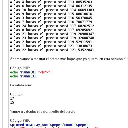
A las 4 horas el precio será 113,88535263.
A las 6 horas el precio será 114,06312135.
A las 10 horas el precio será 114,66693383.
A las 9 horas el precio será 115,08610616.
A las 3 horas el precio será 116,56370045.
A las 7 horas el precio será 116,70671779.
A las 24 horas el precio será 117,68262512.
A las 8 horas el precio será 117,69285692.
A las 21 horas el precio será 119,26980347.
A las 23 horas el precio será 119,32600748.
A las 2 horas el precio será 119,52911591.
A las 1 horas el precio será 121,13838673.
A las 22 horas el precio será 121,53522841.
Ahora vamos a mostrar el precio mas bajos que yo quiero, en esta ocasión el 
Código PHP:
echo
$juan
[
0
].
"<br>"
;
echo
$juan
[
3
];
La salida será:
Código:
17
15
Vamos a calcular el valor medio del precio:
Código PHP:
$promedio
=
array_sum
(
$pepe
)/
count
(
$pepe
);