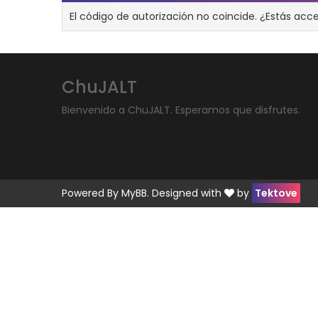
El código de autorización no coincide. ¿Estás acc
ChuJALT
Bienvenido a ChuJALT. Esperamos que disfrutes.
Powered By
MyBB
. Designed with
by
Tektove