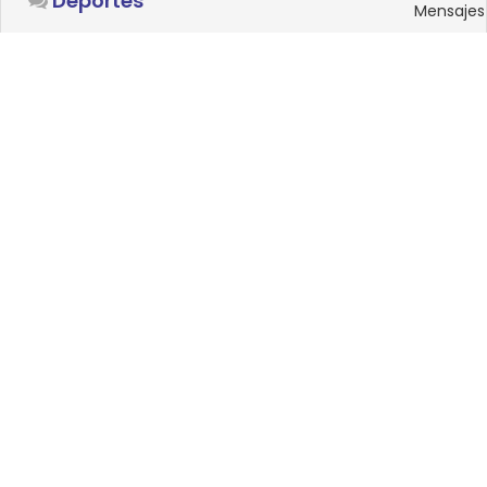
Deportes
Mensajes
SISTEMAS OPERATIVOS
Foro
15
Linux
Mensajes
0
Windows
Mensajes
33
Android
Mensajes