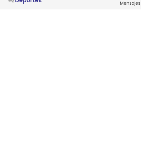
Deportes
Mensajes
SISTEMAS OPERATIVOS
Foro
15
Linux
Mensajes
0
Windows
Mensajes
33
Android
Mensajes