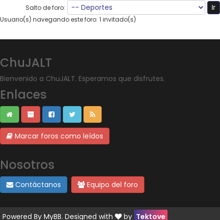
Salto de foro:
Usuario(s) navegando este foro: 1 invitado(s)
ChuJALT
Bienvenido a ChuJALT. Esperamos que disfrutes.
Enlaces
Marcar foros como leídos
Nosotros
Contáctanos
Equipo del foro
Powered By
MyBB
. Designed with
by
Tektove