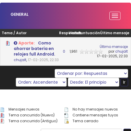
GENERAL
Tema
/
Autor
Respuestas
Vistas
Puntuación
Último mensaje
Aporte:
Como
Último mensaje
ahorrar batería en
0
1,961
por
chujalt
relojes full Android.
17-02-2025, 22:33
chujalt
,
17-02-2025, 22:33
Mensajes nuevos
No hay mensajes nuevos
Tema concurrido (Nuevo)
Contiene mensajes tuyos
Tema concurrido (Antiguo)
Tema cerrado