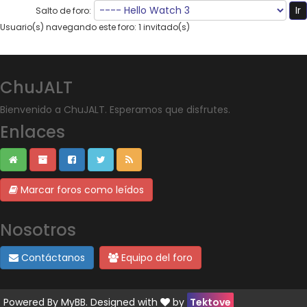
Salto de foro:
Usuario(s) navegando este foro: 1 invitado(s)
ChuJALT
Bienvenido a ChuJALT. Esperamos que disfrutes.
Enlaces
Marcar foros como leídos
Nosotros
Contáctanos
Equipo del foro
Powered By
MyBB
. Designed with
by
Tektove