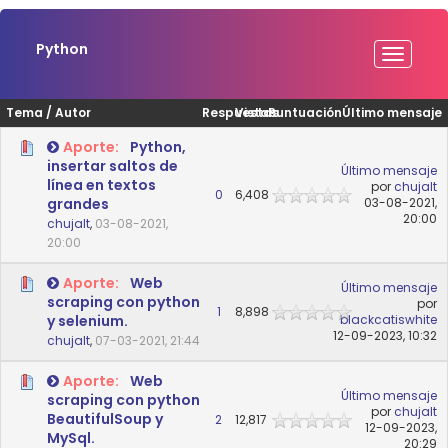
Python
Tema
/
Autor
Respuestas
Vistas
Puntuación
Último mensaje
Aporte:
Python,
insertar saltos de
Último mensaje
línea en textos
por
chujalt
0
6,408
grandes
03-08-2021,
20:00
chujalt
,
03-08-2021,
20:00
Aporte:
Web
Último mensaje
scraping con python
por
1
8,898
y selenium.
blackcatiswhite
12-09-2023, 10:32
chujalt
,
07-03-2021, 21:44
Aporte:
Web
Último mensaje
scraping con python
por
chujalt
BeautifulSoup y
2
12,817
12-09-2023,
MySql.
20:29